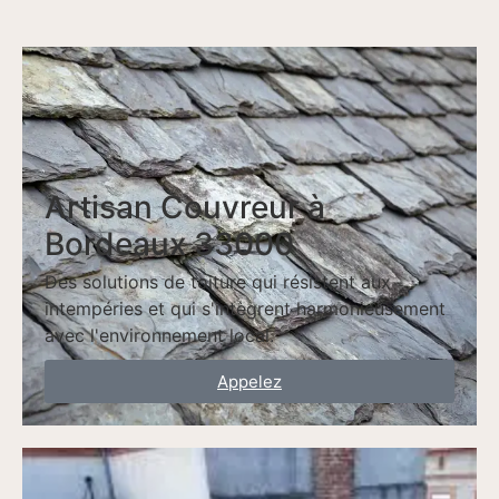
Artisan Couvreur à
Bordeaux 33000
Des solutions de toiture qui résistent aux
intempéries et qui s'intègrent harmonieusement
avec l'environnement local.
Appelez