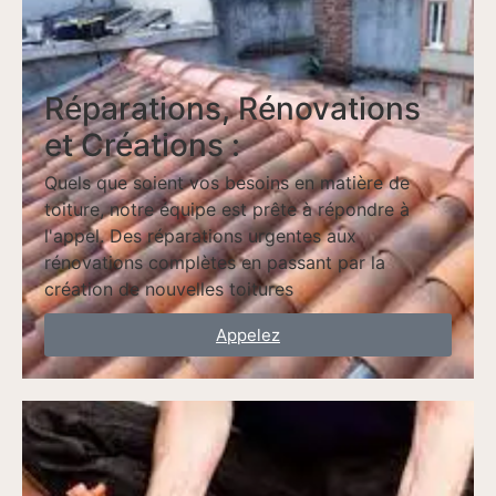
Réparations, Rénovations
et Créations :
Quels que soient vos besoins en matière de
toiture, notre équipe est prête à répondre à
l'appel. Des réparations urgentes aux
rénovations complètes en passant par la
création de nouvelles toitures
Appelez