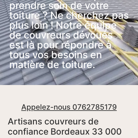
prendre soin de votre
toiture ? Ne cherchez pas
plus loin ! Notre équipe
de couvreurs dévoués
est là pour répondre à
tous vos besoins en
matière de toiture.
Appelez-nous 0762785179
Artisans couvreurs de
confiance Bordeaux 33 000